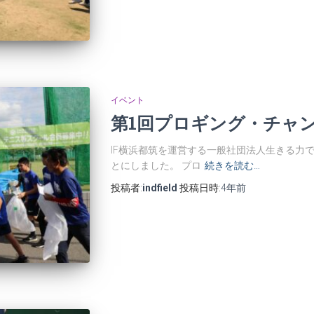
イベント
第1回プロギング・チャ
IF横浜都筑を運営する一般社団法人生きる力
とにしました。 プロ
続きを読む…
投稿者:
indfield
投稿日時:
4年
前