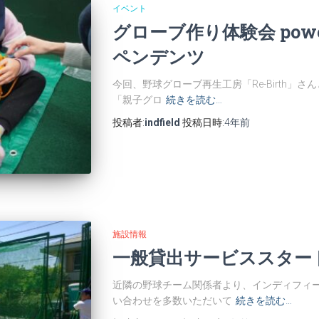
イベント
グローブ作り体験会 powe
ペンデンツ
今回、野球グローブ再生工房「Re-Birth」さ
「親⼦グロ
続きを読む…
投稿者:
indfield
投稿日時:
4年
前
施設情報
一般貸出サービススター
近隣の野球チーム関係者より、インディフィ
い合わせを多数いただいて
続きを読む…