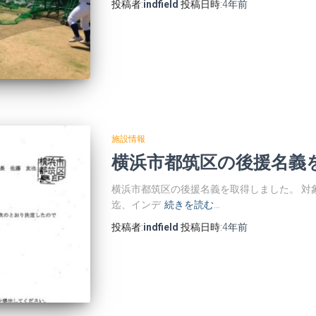
投稿者:
indfield
投稿日時:
4年
前
施設情報
横浜市都筑区の後援名義
横浜市都筑区の後援名義を取得しました。 対象は、
迄、インデ
続きを読む…
投稿者:
indfield
投稿日時:
4年
前