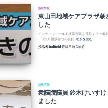
施設情報
東山田地域ケアプラザ朝
した
インディフィールド横浜都筑を運営する一般
一環でIF横浜都筑の真向
続きを読む…
投稿者:
indfield
投稿日時:
3年
前
施設情報
衆議院議員 鈴木けいす
ました