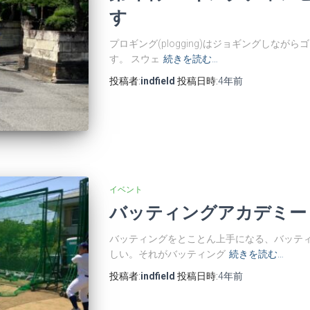
す
プロギング(plogging)はジョギングしなが
す。 スウェ
続きを読む…
投稿者:
indfield
投稿日時:
4年
前
イベント
バッティングアカデミー
バッティングをとことん上手になる、バッテ
しい。それがバッティング
続きを読む…
投稿者:
indfield
投稿日時:
4年
前