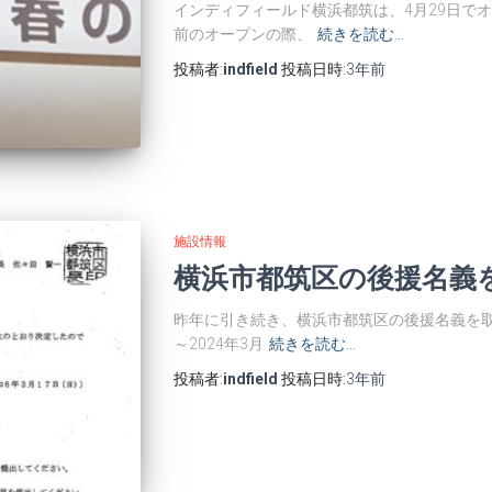
インディフィールド横浜都筑は、4月29日でオ
前のオープンの際、
続きを読む…
投稿者:
indfield
投稿日時:
3年
前
施設情報
横浜市都筑区の後援名義
昨年に引き続き、横浜市都筑区の後援名義を取得
～2024年3月
続きを読む…
投稿者:
indfield
投稿日時:
3年
前