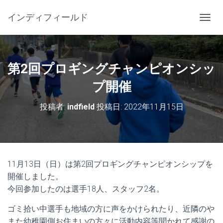
インディフィールド
ナ
ビ
ゲ
ー
シ
第2回プロギングチャンピオンシッ
ョ
ン
プ開催
を
切
投稿者:
indfield
投稿日:
2022年11月15日
り
替
え
11月13日（日）は第2回プロギングチャンピオンシップを
開催しました。
今回参加したのは選手18人、スタッフ2名。
ゴミ拾い中選手も地域の方に声をかけられたり、近隣のや
また幼稚園側お住まいの方々に活動内容等聞かれて感謝の