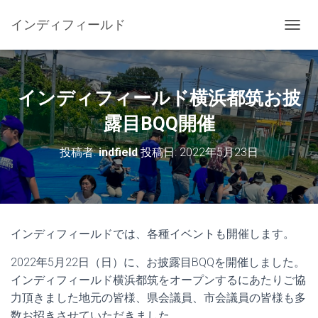
インディフィールド
ナ
ビ
ゲ
ー
シ
インディフィールド横浜都筑お披
ョ
ン
露目BQQ開催
を
切
投稿者:
indfield
投稿日:
2022年5月23日
り
替
え
インディフィールドでは、各種イベントも開催します。
2022年5月22日（日）に、お披露目BQQを開催しました。
インディフィールド横浜都筑をオープンするにあたりご協
力頂きました地元の皆様、県会議員、市会議員の皆様も多
数お招きさせていただきました。